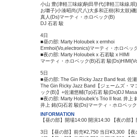
小山 豊(津軽三味線)駒田早代(津軽三味線,唄
お囃子)小湊昭尚(尺八)大多和正樹(和太鼓)磯部
真人(Ds)マーティ・ホロベック(B)
DJ 石若 駿
4日
■昼の部: Marty Holoubek x ermhoi
Ermhoi(Vo,electronics)マーティ・ホロベック(
■夜の部: Marty Holoubek x 石若駿 x HIMI
マーティ・ホロベック(B)石若 駿(Ds)HIMI(
5日
■昼の部: The Gin Ricky Jazz Band fea
The Gin Ricky Jazz Band【ジェーム
ック(B)】+佐瀬悠輔(Tp)石若 駿(Ds)DJ Masash
■夜の部: Marty Holoubek’s Trio II feat. 井
井上 銘(G)石若 駿(Ds)マーティ・ホロベック(
INFORMATION
【昼の部】開場14:00 開演14:30 【夜の部】開場
3日 【昼の部】前売¥2,750 当日¥3,300 【夜