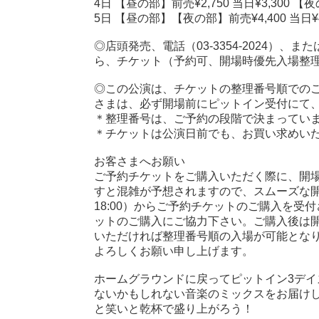
4日 【昼の部】前売¥2,750 当日¥3,300 【夜
5日 【昼の部】【夜の部】前売¥4,400 当日¥4
◎店頭発売、電話（03-3354-2024）
ら、チケット（予約可、開場時優先入場整理
◎この公演は、チケットの整理番号順での
さまは、必ず開場前にピットイン受付にて
＊整理番号は、ご予約の段階で決まってい
＊チケットは公演日前でも、お買い求めい
お客さまへお願い
ご予約チケットをご購入いただく際に、開場時間
すと混雑が予想されますので、スムーズな開場
18:00）からご予約チケットのご購入を
ットのご購入にご協力下さい。ご購入後は開場の
いただければ整理番号順の入場が可能とな
よろしくお願い申し上げます。
ホームグラウンドに戻ってピットイン3デイ
ないかもしれない音楽のミックスをお届け
と笑いと乾杯で盛り上がろう！