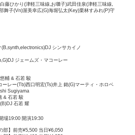
)白藤ひかり(津軽三味線,お囃子)武田佳泉(津軽三味線,
舞子(Vn)渥美幸広(G)海堀弘太(Key)栗林すみれ(P)守
B,synth,electronics)DJ シンサカイノ
Vo,G)DJ ジェームズ・マコーレー
t. 佐瀬悠輔 & 石若 駿
ズ・マコーレー(Tb)西口明宏(Ts)井上 銘(G)マーティ・ホロベ
i Sugiyama
上 銘 & 石若 駿
B)DJ 石若 耀
19:00 開演19:30
の部】前売¥5,500 当日¥6,050