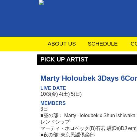
ABOUT US
SCHEDULE
C
PICK UP ARTIST
Marty Holoubek 3Days 6Con
LIVE DATE
10/3(金) 4(土) 5(日)
MEMBERS
3日
■昼の部： Marty Holoubek x Shun Ish
レンドシップ
マーティ・ホロベック(B)石若 駿(Ds)DJ ermh
■夜の部: 東京民謡倶楽部