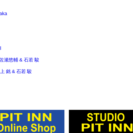
aka
I
at. 佐瀬悠輔 & 石若 駿
. 井上 銘 & 石若 駿