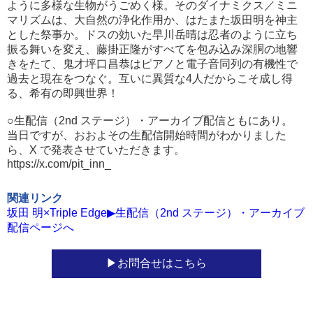
ように多様な生物がうごめく様。そのダイナミクス／ミニ
マリズムは、大自然の浄化作用か、はたまた坂田明を神主
とした祭事か。ドスの効いた早川岳晴は忍者のように立ち
振る舞いを変え、藤掛正隆がすべてを包み込み深胴の地響
きをたて、鬼才坪口昌恭はピアノと電子音同列の有機性で
過去と現在をつなぐ。互いに異質な4人だからこそ成し得
る、希有の即興世界！
○生配信（2nd ステージ）・アーカイブ配信ともにあり。
当日ですが、おおよその生配信開始時間がわかりました
ら、X で発表させていただきます。
https://x.com/pit_inn_
関連リンク
坂田 明×Triple Edge▶生配信（2nd ステージ）・アーカイブ
配信ページへ
お問合せはこちら