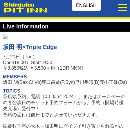
ENGLISH
Live Information
坂田 明×Triple Edge
7月21日（Tue）
Open19:00 /
Start19:30
￥3,850税込 ￥3,500＋税（1DRINK付)
MEMBERS
坂田 明(Sax,Cl,Vo)坪口昌恭(P,Syn)早川岳晴(B)藤掛正隆(Ds)
TOPICS
◎店頭予約、電話（03-3354-2024）、またはホームページ
の各公演日のチケット予約フォームから、予約（開場時優
先入場）受付中！
予約の受付は前日までとさせていただきます。
樹齢数千年の大木＝坂田明にグイグイ引き寄せられるかの