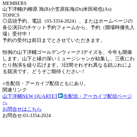
MEMBERS
山下洋輔(P)柳原 旭(B)小笠原拓海(Ds)米田裕也(As)
TOPICS
◎店頭予約、電話（03-3354-2024）、またはホームページの
各公演日のチケット予約フォームから、予約（開場時優先入
場）受付中！
予約の受付は前日までとさせていただきます。
恒例の山下洋輔ゴールデンウィーク3デイズを、今年も開催
します。山下と縁の深いミュージシャンが結集し、三夜にわ
たり熱演を繰り広げます。3日間それぞれ異なる顔ぶれによ
る競演です。どうぞご期待ください！
○生配信・アーカイブ配信ともにあり。
関連リンク
山下洋輔NEW QUARTET
生配信・アーカイブ配信ページ
へ
お問合せはこちら
お問合せ:03-3354-2024