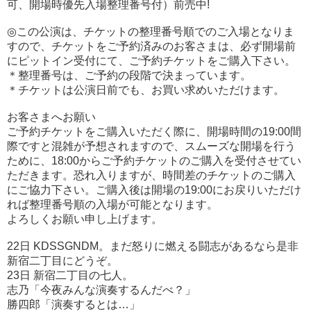
可、開場時優先入場整理番号付）前売中!
◎この公演は、チケットの整理番号順でのご入場となりま
すので、チケットをご予約済みのお客さまは、必ず開場前
にピットイン受付にて、ご予約チケットをご購入下さい。
＊整理番号は、ご予約の段階で決まっています。
＊チケットは公演日前でも、お買い求めいただけます。
お客さまへお願い
ご予約チケットをご購入いただく際に、開場時間の19:00間
際ですと混雑が予想されますので、スムーズな開場を行う
ために、18:00からご予約チケットのご購入を受付させてい
ただきます。恐れ入りますが、時間差のチケットのご購入
にご協力下さい。ご購入後は開場の19:00にお戻りいただけ
れば整理番号順の入場が可能となります。
よろしくお願い申し上げます。
22日 KDSSGNDM。まだ怒りに燃える闘志があるなら是非
新宿二丁目にどうぞ。
23日 新宿二丁目の七人。
志乃「今夜みんな演奏するんだべ？」
勝四郎「演奏するとは…」