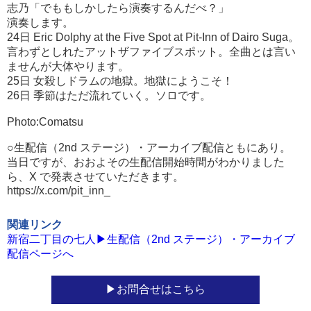
志乃「でももしかしたら演奏するんだべ？」
演奏します。
24日 Eric Dolphy at the Five Spot at Pit-Inn of Dairo Suga。
言わずとしれたアットザファイブスポット。全曲とは言い
ませんが大体やります。
25日 女殺しドラムの地獄。地獄にようこそ！
26日 季節はただ流れていく。ソロです。
Photo:Comatsu
○生配信（2nd ステージ）・アーカイブ配信ともにあり。
当日ですが、おおよその生配信開始時間がわかりました
ら、X で発表させていただきます。
https://x.com/pit_inn_
関連リンク
新宿二丁目の七人▶生配信（2nd ステージ）・アーカイブ
配信ページへ
お問合せはこちら