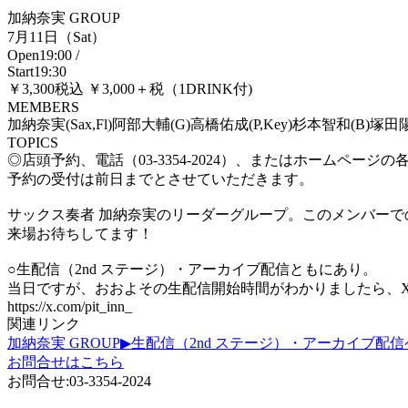
加納奈実 GROUP
7月11日（Sat）
Open19:00 /
Start19:30
￥3,300税込 ￥3,000＋税（1DRINK付)
MEMBERS
加納奈実(Sax,Fl)阿部大輔(G)高橋佑成(P,Key)杉本智和(B)塚田陽
TOPICS
◎店頭予約、電話（03-3354-2024）、またはホームペ
予約の受付は前日までとさせていただきます。
サックス奏者 加納奈実のリーダーグループ。このメンバー
来場お待ちしてます！
○生配信（2nd ステージ）・アーカイブ配信ともにあり。
当日ですが、おおよその生配信開始時間がわかりましたら、X
https://x.com/pit_inn_
関連リンク
加納奈実 GROUP▶生配信（2nd ステージ）・アーカイブ配
お問合せはこちら
お問合せ:03-3354-2024