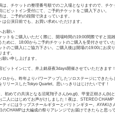
演は、チケットの整理番号順でのご入場となりますので、チケ
前にピットイン受付にて、ご予約チケットをご購入下さい。
号は、ご予約の段階で決まっています。
トは公演日前でも、お買い求めいただけます。
へお願い
ケットをご購入いただく際に、開場時間の19:00間際ですと混
うために、18:00からご予約チケットのご購入を受付させてい
ットのご購入にご協力下さい。ご購入後は開場の19:00にお戻
ります。
お願い申し上げます。
宿ピットインにて、井上銘昼夜3days開催させていただきます
ソロから。昨年よりパワーアップしたソロステージにできたら
リリースしたTokyo Quartet。思いっきりはじけたいです！
、初めての共演となる沼尾翔子さん(vo,gt)、甲斐正樹さん(
人にはじめてお声がけしました！夜は、STEREO CHAMP feat. Ma
ーティにはラップスチールギターとバリトンギター。AYAKIさん
日のCHAMPは大編成の祭りアレンジでお届けできたらと思っ