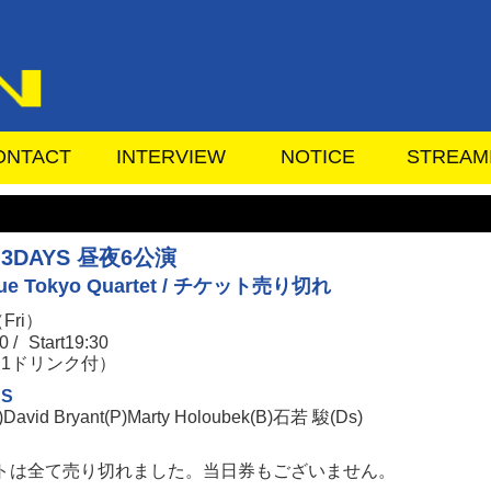
ONTACT
INTERVIEW
NOTICE
STREAM
 3DAYS 昼夜6公演
oue Tokyo Quartet / チケット売り切れ
Fri）
0 /
Start19:30
0（1ドリンク付）
RS
avid Bryant(P)Marty Holoubek(B)石若 駿(Ds)
トは全て売り切れました。当日券もございません。