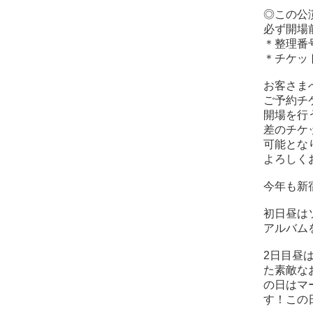
◎この公
必ず開場
＊整理番
＊チケッ
お客さま
ご予約チ
開場を行
差のチケ
可能とな
よろしく
今年も新
初日昼は
アルバムを
2日目昼は
た素敵なお二
の日はマ
す！この