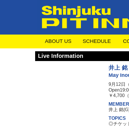
ABOUT US
SCHEDULE
C
Live Information
井上 銘
May In
9月12日（
Open19:0
￥4,70
MEMBE
井上 銘(G)D
TOPICS
◎チケッ