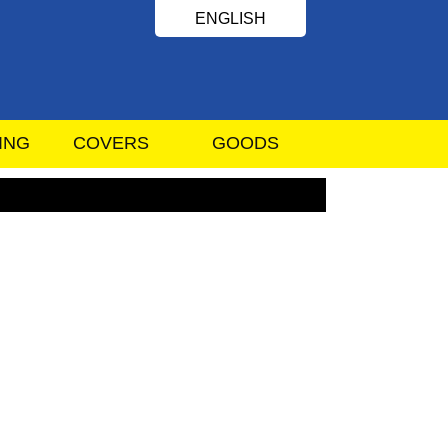
ENGLISH
ING
COVERS
GOODS