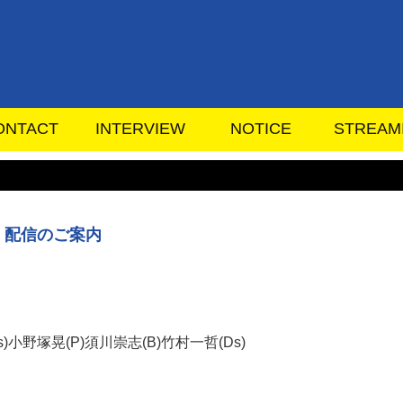
ONTACT
INTERVIEW
NOTICE
STREAM
 配信のご案内
⼩野塚晃(P)須川崇志(B)⽵村⼀哲(Ds)