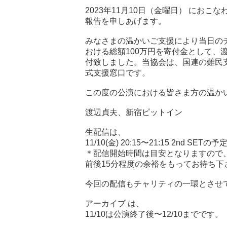
2023年11⽉10⽇（⾦曜⽇） にお
報告を申しあげます。
みなさまの温かいご⽀援により当⽇の
おける総額100万円を寄付⾦として、
付致しました。当協会は、国連の難⺠
式⽀援窓⼝です。
この度の公演における皆さま⽅の温か
渡辺貞夫、新宿ピットイン
生配信は、
11/10(金) 20:15〜21:15 2nd SET
＊配信開始時間は目安となりますので
前後15分程度の余裕をもってお待ち下
今回の配信もチャリティの一環とさせ
アーカイブ は、
11/10は公演終了後〜12/10までです。