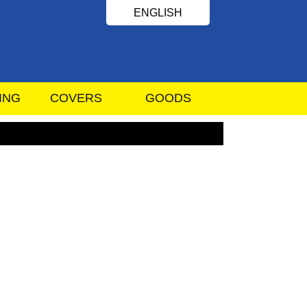
ENGLISH
ING
COVERS
GOODS