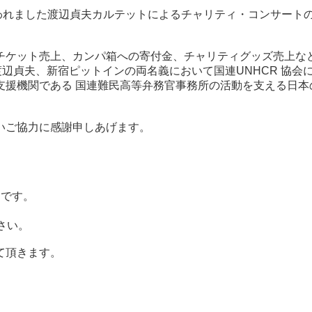
こなわれました渡辺貞夫カルテットによるチャリティ・コンサート
チケット売上、カンパ箱への寄付⾦、チャリティグッズ売上な
渡辺貞夫、新宿ピットインの両名義において国連UNHCR 協会
⽀援機関である 国連難⺠⾼等弁務官事務所の活動を⽀える⽇本
いご協⼒に感謝申しあげます。
の予定です。
、
さい。
て頂きます。