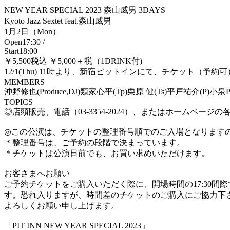
NEW YEAR SPECIAL 2023 森山威男 3DAYS
Kyoto Jazz Sextet feat.森山威男
1月2日（Mon）
Open17:30 /
Start18:00
￥5,500税込 ￥5,000＋税（1DRINK付)
12/1(Thu) 11時より、新宿ピットインにて、チケット（予
MEMBERS
沖野修也(Produce,DJ)類家心平(Tp)栗原 健(Ts)平戸祐介(P)小泉P克
TOPICS
◎店頭販売、電話（03-3354-2024）、またはホーム
◎この公演は、チケットの整理番号順でのご入場となります
＊整理番号は、ご予約の段階で決まっています。
＊チケットは公演日前でも、お買い求めいただけます。
お客さまへお願い
ご予約チケットをご購入いただく際に、開場時間の17:30間
す。恐れ入りますが、時間差のチケットのご購入にご協力下さ
よろしくお願い申し上げます。
「PIT INN NEW YEAR SPECIAL 2023」