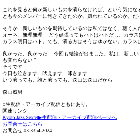
これを見ると何か新しいものを演らなければ、という気にな
とも今のメンバーに飽きてきたのか、嫌われているのか。だ
そうか！新しいものを期待しているのは私ではなく、聴く人
ォーネ。無理無理！ どう頑張ってもハトはハトだし、カラ
カラス明日はハト。でも、演る方はそうはゆかない。カラス
良かった、良かった！ 今回も結論が出ました。私は、新し
も変わらない？
そうです！
今日も泣きます！吠えます！叩きます！
いつ演っても、誰と演っても、森山は森山だから！
森山威男
○生配信・アーカイブ配信ともにあり。
関連リンク
Kyoto Jazz Sextet▶生配信・アーカイブ配信ページへ
お問合せはこちら
お問合せ:03-3354-2024