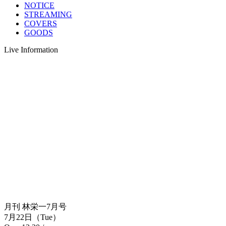
NOTICE
STREAMING
COVERS
GOODS
Live Information
月刊 林栄一7月号
7月22日（Tue）